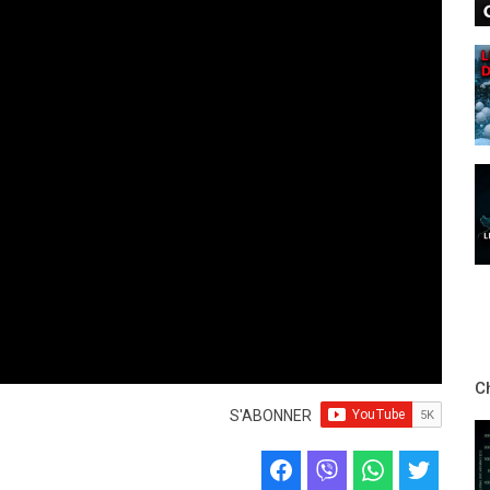
C
S'ABONNER