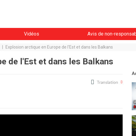
Vidéos
Avis de non-responsabi
|
Explosion arctique en Europe de l'Est et dans les Balkans
e de l'Est et dans les Balkans
A
Translation