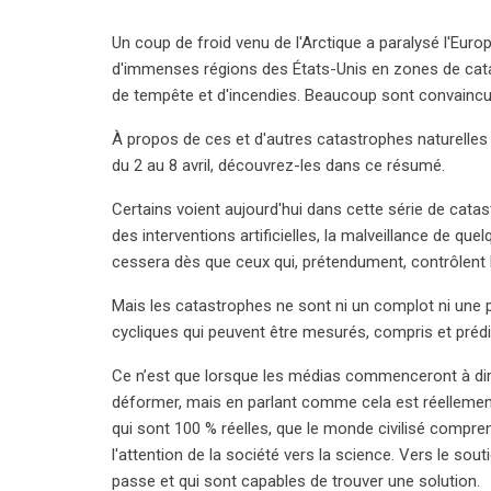
Un coup de froid venu de l'Arctique a paralysé l'Eur
d'immenses régions des États-Unis en zones de cata
de tempête et d'incendies. Beaucoup sont convaincus
À propos de ces et d'autres catastrophes naturelles 
du 2 au 8 avril, découvrez-les dans ce résumé.
Certains voient aujourd'hui dans cette série de cat
des interventions artificielles, la malveillance de q
cessera dès que ceux qui, prétendument, contrôlent 
Mais les catastrophes ne sont ni un complot ni une pu
cycliques qui peuvent être mesurés, compris et préd
Ce n’est que lorsque les médias commenceront à dire
déformer, mais en parlant comme cela est réellemen
qui sont 100 % réelles, que le monde civilisé compren
l'attention de la société vers la science. Vers le sou
passe et qui sont capables de trouver une solution.