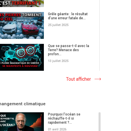
Grêle géante : le résultat
d’une erreur fatale de...
25 juillet 2025
Que se passe-t-il avec la
Terre? Menace des
profon...
13 juillet 2025
De nouvelles menaces :
Tout afficher
les scénarios habituels
ne...
04 juillet 2025
hangement climatique
L’intensification des
catastrophes naturelles
Pourquoi l'océan se
n’es...
réchauffe-t-il si
rapidement ?...
27 juin 2025
01 avril 2026