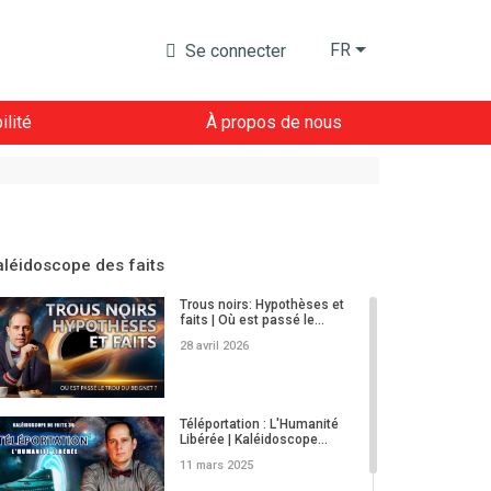
FR
Se connecter
lité
À propos de nous
aléidoscope des faits
Trous noirs: Hypothèses et
faits | Où est passé le...
28 avril 2026
Téléportation : L'Humanité
Libérée | Kaléidoscope...
11 mars 2025