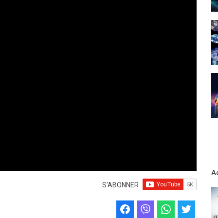
A
S'ABONNER