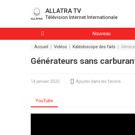
ALLATRA TV
Télévision Internet Internationale
Nouveau
Accueil
|
Vidéos
|
Kaléidoscope des faits
|
Générat
Générateurs sans carburant.
14 janvier 2025
Ajouter dans les favoris
YouTube