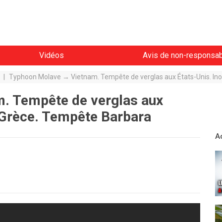
Vidéos
Avis de non-responsabi
|
Typhoon Molave → Vietnam. Tempête de verglas aux États-Unis. In
. Tempête de verglas aux
 Grèce. Tempête Barbara
A