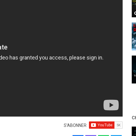
C
S'ABONNER