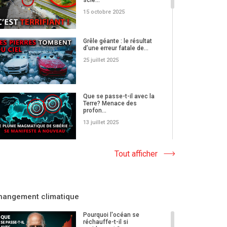
15 octobre 2025
Grêle géante : le résultat
d’une erreur fatale de...
25 juillet 2025
Que se passe-t-il avec la
Terre? Menace des
profon...
13 juillet 2025
De nouvelles menaces :
Tout afficher
les scénarios habituels
ne...
04 juillet 2025
hangement climatique
L’intensification des
catastrophes naturelles
Pourquoi l'océan se
n’es...
réchauffe-t-il si