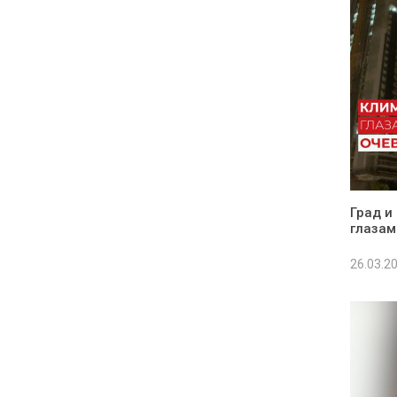
Град и
глазам
26.03.2