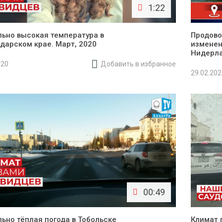
1:22
ьно высокая температура в
Продово
дарском крае. Март, 2020
изменен
Нидерл
020
Добавить в избранное
29.02.20
00:49
ьно тёплая погода в Тобольске
Климат 