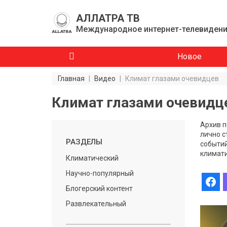
АЛЛАТРА ТВ
Международное интернет-телевиден
Новое
Главная
|
Видео
|
Климат глазами очевидцев
Климат глазами очевид
Архив п
лично с
РАЗДЕЛЫ
событий
климати
Климатический
Научно-популярный
Блогерский контент
Развлекательный