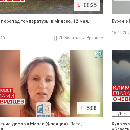
00:25
 перепад температуры в Минске. 12 мая,
Буран в 
15.04.20
020
Добавить в избранное
5:08
ение домов в Морле (Франция). Лето,
Куда ух
од
области