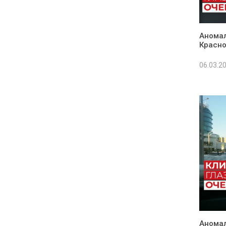
Аномал
Красно
06.03.2
Аномал