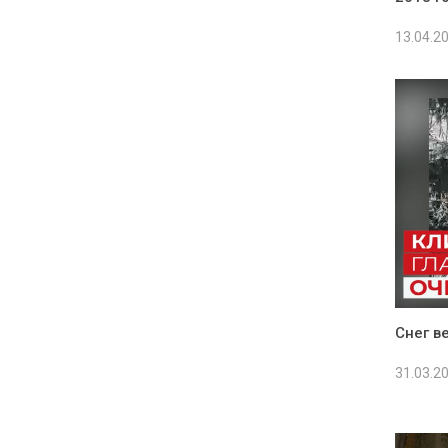
13.04.2
Снег в
31.03.2