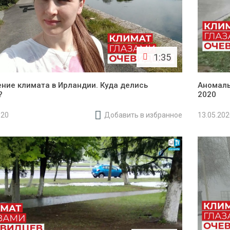
1:35
ние климата в Ирландии. Куда делись
Аномаль
?
2020
020
Добавить в избранное
13.05.20