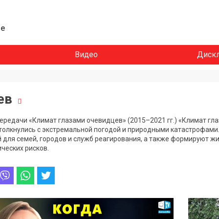
ие
Видео
Диск
цев
ередачи «Климат глазами очевидцев» (2015–2021 гг.) «Климат гл
толкнулись с экстремальной погодой и природными катастрофами
 для семей, городов и служб реагирования, а также формируют ж
ческих рисков.