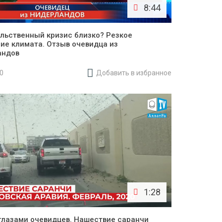
8:44
льственный кризис близко? Резкое
ие климата. Отзыв очевидца из
андов
20
Добавить в избранное
1:28
глазами очевидцев. Нашествие саранчи