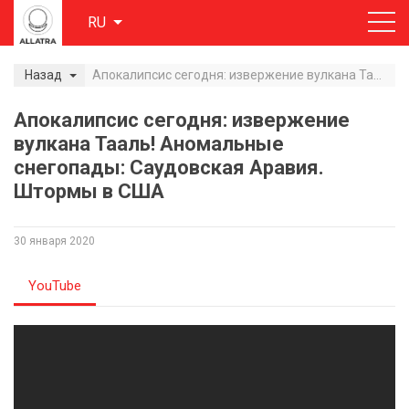
RU
Назад
Апокалипсис сегодня: извержение вулкана Тааль! Аномальные снегопады: Саудовская Аравия. Штормы в США
Апокалипсис сегодня: извержение
вулкана Тааль! Аномальные
снегопады: Саудовская Аравия.
Штормы в США
30 января 2020
YouTube