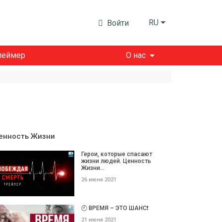
RU
Войти
леймер
О нас
енность Жизни
Герои, которые спасают
жизни людей. Ценность
Жизни...
26 июня 2021
🕘 ВРЕМЯ – ЭТО ШАНС❗️
21 июня 2021