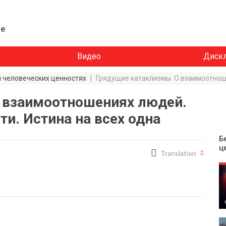
ие
Видео
Диск
и человеческих ценностях
|
 взаимоотношениях людей.
и. Истина на всех одна
Б
ц
Translation