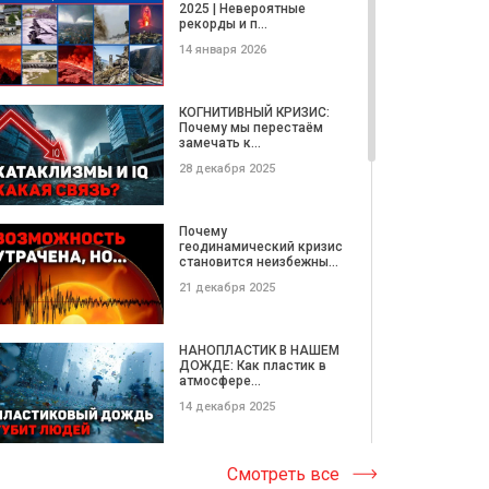
21 сентября 2023
2025 | Невероятные
рекорды и п...
14 января 2026
Будущее в наших руках
КОГНИТИВНЫЙ КРИЗИС:
14 сентября 2023
Почему мы перестаём
замечать к...
28 декабря 2025
Цикличность
Почему
07 сентября 2023
геодинамический кризис
становится неизбежны...
21 декабря 2025
Контуры реальности
НАНОПЛАСТИК В НАШЕМ
03 сентября 2023
ДОЖДЕ: Как пластик в
атмосфере...
14 декабря 2025
Мир изменился!
Катастрофические
Смотреть все
20 августа 2023
ОПОЛЗНИ этой недели |