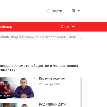
RU
Войти
леймер
О нас
Грядущие катаклизмы. О взаимоотношениях людей. Возрождение человечности. Истина на всех одна
еседы о климате, обществе и человеческих
енностях
Право на решение
26 октября 2023
РОДИТЕЛИ И ДЕТИ