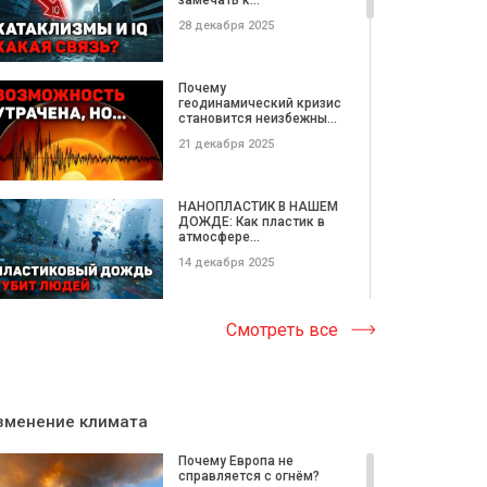
28 декабря 2025
Почему
геодинамический кризис
становится неизбежны...
21 декабря 2025
НАНОПЛАСТИК В НАШЕМ
ДОЖДЕ: Как пластик в
атмосфере...
14 декабря 2025
Катастрофические
Смотреть все
ОПОЛЗНИ этой недели |
Потерянные...
08 декабря 2025
зменение климата
МЕГАКАТАКЛИЗМЫ
НЕДЕЛИ: вулкан
Почему Европа не
проснулся после 12 0...
справляется с огнём?