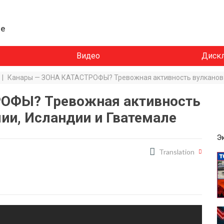
ие
Видео
Диск
|
Канары — ЗОНА КАТАСТРОФЫ? Тревожная активность вулканов в
ОФЫ? Тревожная активность
лии, Исландии и Гватемале
Э
Translation