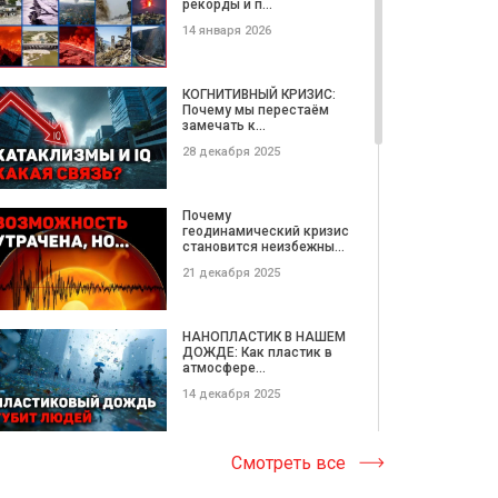
рекорды и п...
14 января 2026
Плейлист
вдохновляющей музыки
КОГНИТИВНЫЙ КРИЗИС:
Почему мы перестаём
31 декабря 2022
замечать к...
28 декабря 2025
На том пути познания
Любви… ПИСЬМА ЛЮБВИ
Почему
геодинамический кризис
21 декабря 2022
становится неизбежны...
21 декабря 2025
ВОСХОДЯЩИЕ ЛУЧИ |
Премьера клипа 2022
НАНОПЛАСТИК В НАШЕМ
ДОЖДЕ: Как пластик в
20 декабря 2022
атмосфере...
14 декабря 2025
ЛЕТИМ | Песня
Катастрофические
Смотреть все
30 сентября 2022
ОПОЛЗНИ этой недели |
Потерянные...