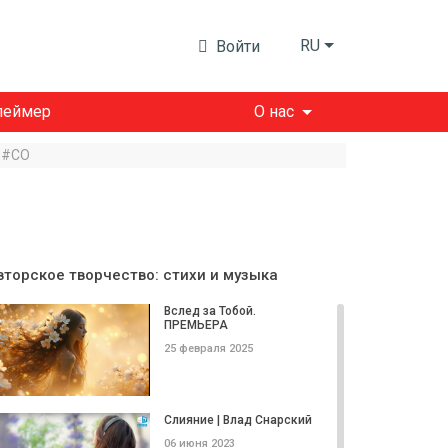
RU
Войти
леймер
О нас
а #CO
вторское творчество: стихи и музыка
Вслед за Тобой.
ПРЕМЬЕРА
25 февраля 2025
Слияние | Влад Снарский
06 июня 2023