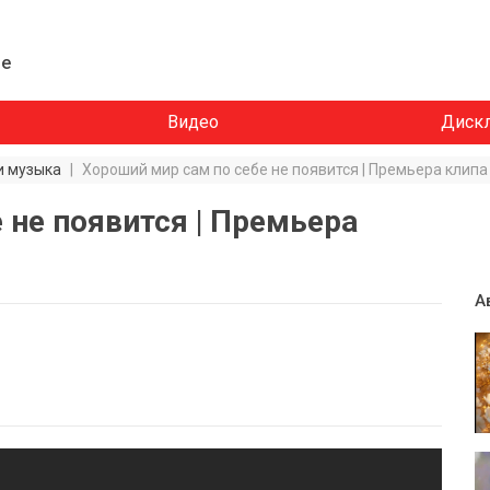
ие
Видео
Диск
и музыка
|
Хороший мир сам по себе не появится | Премьера клип
 не появится | Премьера
А