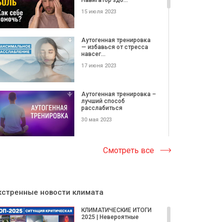
15 июля 2023
Аутогенная тренировка
— избавься от стресса
навсег...
17 июня 2023
Аутогенная тренировка –
лучший способ
расслабиться
30 мая 2023
Об Этом Не Расскажут
Смотреть все
Стоматологи |
Стоматология бу...
26 ноября 2022
кстренные новости климата
Поджелудочная железа:
симптомы заболевания,
КЛИМАТИЧЕСКИЕ ИТОГИ
лечени...
2025 | Невероятные