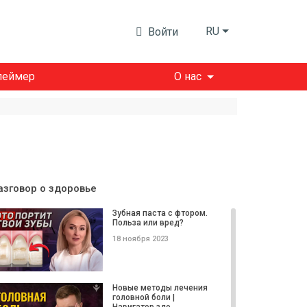
RU
Войти
леймер
О нас
азговор о здоровье
Зубная паста с фтором.
Польза или вред?
18 ноября 2023
Новые методы лечения
головной боли |
Навигатор здо...