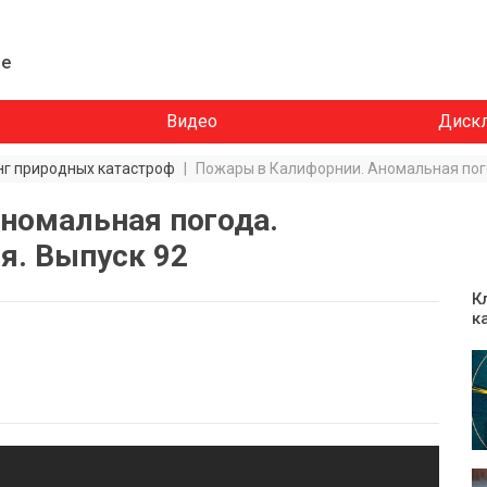
ие
Видео
Диск
нг природных катастроф
|
Пожары в Калифорнии. Аномальная пог
номальная погода.
я. Выпуск 92
К
к