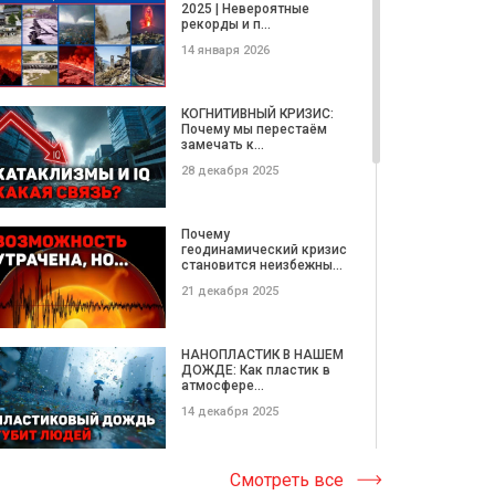
говор...
2025 | Невероятные
рекорды и п...
18 ноября 2019
14 января 2026
РЕЗКОЕ изменение
МАГНИТНОГО ПОЛЯ
КОГНИТИВНЫЙ КРИЗИС:
Земли. Что говоря...
Почему мы перестаём
замечать к...
26 июля 2019
28 декабря 2025
ВУЛКАН Йеллоустоун:
Последние Новости! Что
Почему
ПРОИСХО...
геодинамический кризис
становится неизбежны...
23 апреля 2019
21 декабря 2025
Катастрофическое
таяние ЛЕДНИКОВ! Что
НАНОПЛАСТИК В НАШЕМ
говорят учен...
ДОЖДЕ: Как пластик в
атмосфере...
03 февраля 2019
14 декабря 2025
ЗАГАДОЧНАЯ
СЕЙСМИЧЕСКАЯ
Катастрофические
Смотреть все
АКТИВНОСТЬ. Африка,
ОПОЛЗНИ этой недели |