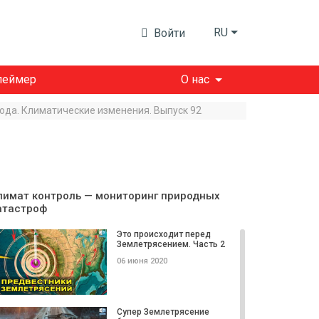
RU
Войти
леймер
О нас
ода. Климатические изменения. Выпуск 92
лимат контроль — мониторинг природных
атастроф
Это происходит перед
Землетрясением. Часть 2
06 июня 2020
Супер Землетрясение