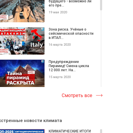
будущего - возможно ли
его пре...
19 мая 2020
Зона риска. Учёные о
сейсмической опасности
в ИТАЛ...
16 марта 2020
Предупреждение
Пирамид! Смена цикла
12 000 лет. На...
15 марта 2020
5 самых опасных
Смотреть все
Вулканов Италии!
Повторится ли суд...
12 февраля 2020
кстренные новости климата
Нарастание Катаклизмов
и их цикличность. Что
КЛИМАТИЧЕСКИЕ ИТОГИ