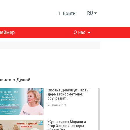
RU
Войти
леймер
О нас
изнес с Душой
Оксана Денищук - врач-
дерматокосметолог,
соучредит...
25 мая 2019
Журналисты Марина и
Егор Хацаюк, авторы
«Santa Pro...