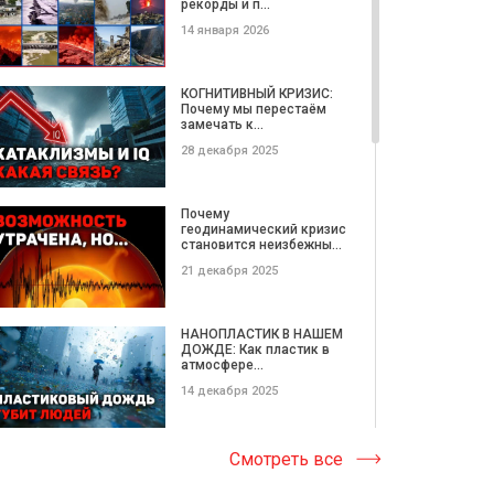
рекорды и п...
30 мая 2017
14 января 2026
Директор "Агросвит"
Недобиткин Виктор
КОГНИТИВНЫЙ КРИЗИС:
Алексеевич:...
Почему мы перестаём
замечать к...
09 марта 2017
28 декабря 2025
Опыт предпринимателей
Словакии: честно и для
Почему
людей...
геодинамический кризис
становится неизбежны...
01 февраля 2017
21 декабря 2025
Анна Петрова
Генеральный директор
НАНОПЛАСТИК В НАШЕМ
StartUp Ukraine...
ДОЖДЕ: Как пластик в
атмосфере...
26 ноября 2016
14 декабря 2025
Наталия Заверуха.
Проект Плюшкин. Бизнес
Катастрофические
Смотреть все
с Душой н...
ОПОЛЗНИ этой недели |
Потерянные...
13 ноября 2016