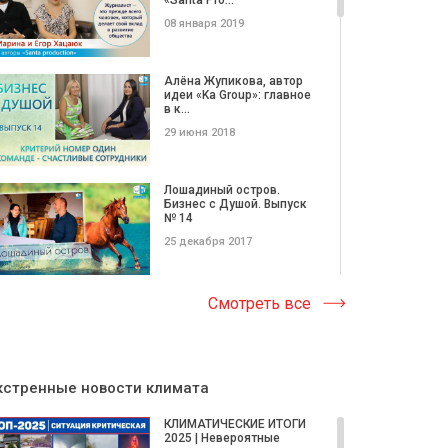
08 января 2019
Алёна Жупикова, автор
идеи «Ka Group»: главное
в к...
29 июня 2018
Лошадиный остров.
Бизнес с Душой. Выпуск
№ 14
25 декабря 2017
Дизайнер интерьера
Смотреть все
Ирина Рыбачук: «Модно
— это ког...
13 ноября 2017
кстренные новости климата
Парикмахерская как
частный бизнес. Опыт.
КЛИМАТИЧЕСКИЕ ИТОГИ
Советы. И...
2025 | Невероятные