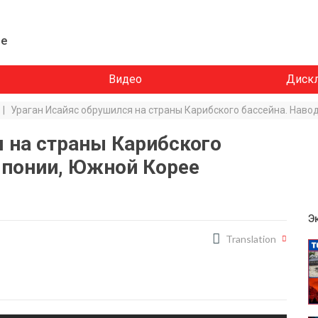
ие
Видео
Диск
|
Ураган Исайяс обрушился на страны Карибского бассейна. Нав
 на страны Карибского
Японии, Южной Корее
Э
Translation