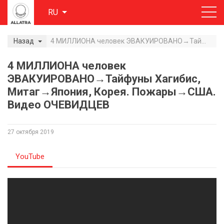
RU
Назад
4 МИЛЛИОНА человек ЭВАКУИРОВАНО→Тайфуны Хагибис, Митаг→Япония, Корея. Пожары→США. Видео ОЧЕВИДЦЕВ
4 МИЛЛИОНА человек
ЭВАКУИРОВАНО→Тайфуны Хагибис,
Митаг→Япония, Корея. Пожары→США.
Видео ОЧЕВИДЦЕВ
27 октября 2019
YouTube