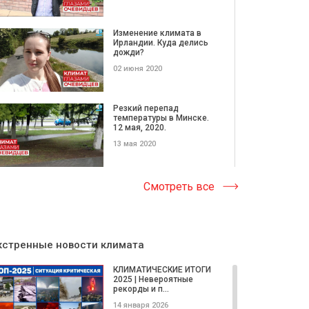
Изменение климата в
Ирландии. Куда делись
дожди?
02 июня 2020
Резкий перепад
температуры в Минске.
12 мая, 2020.
13 мая 2020
Аномально холодная
Смотреть все
весна в Канаде. 11 мая,
2020
13 мая 2020
кстренные новости климата
Буран в Казахстане. 7
апреля, 2020
КЛИМАТИЧЕСКИЕ ИТОГИ
2025 | Невероятные
15 апреля 2020
рекорды и п...
14 января 2026