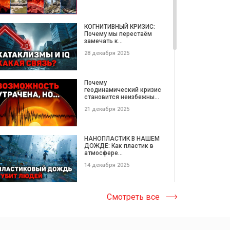
Затопление домов в
Морле (Франция). Лето,
КОГНИТИВНЫЙ КРИЗИС:
2018 год
Почему мы перестаём
замечать к...
13 апреля 2020
28 декабря 2025
Куда уходит вода?
Высохший пруд в
Почему
Киевской области...
геодинамический кризис
становится неизбежны...
03 апреля 2020
21 декабря 2025
Снег весной в Берлине.
30 марта, 2020
НАНОПЛАСТИК В НАШЕМ
ДОЖДЕ: Как пластик в
31 марта 2020
атмосфере...
14 декабря 2025
Град и молнии в Дубай
(ОАЭ) 21.03.2020. Климат
Катастрофические
Смотреть все
гла...
ОПОЛЗНИ этой недели |
Потерянные...
26 марта 2020
08 декабря 2025