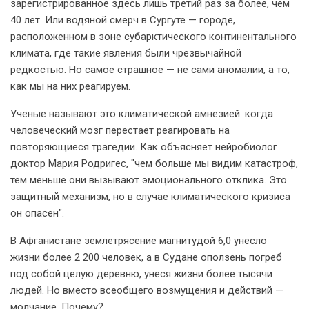
зарегистрированное здесь лишь третий раз за более, чем
40 лет. Или водяной смерч в Сургуте — городе,
расположенном в зоне субарктического континентального
климата, где такие явления были чрезвычайной
редкостью. Но самое страшное — не сами аномалии, а то,
как мы на них реагируем.
Ученые называют это климатической амнезией: когда
человеческий мозг перестает реагировать на
повторяющиеся трагедии. Как объясняет нейробиолог
доктор Мария Родригес, "чем больше мы видим катастроф,
тем меньше они вызывают эмоционального отклика. Это
защитный механизм, но в случае климатического кризиса
он опасен".
В Афганистане землетрясение магнитудой 6,0 унесло
жизни более 2 200 человек, а в Судане оползень погреб
под собой целую деревню, унеся жизни более тысячи
людей. Но вместо всеобщего возмущения и действий —
молчание. Почему?