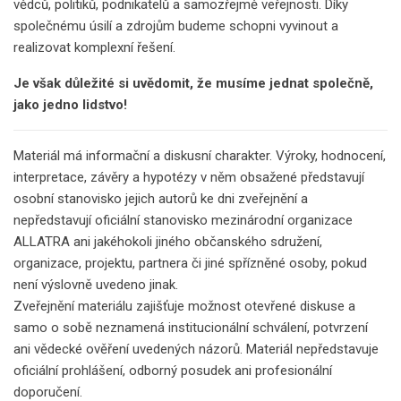
vědců, politiků, podnikatelů a samozřejmě veřejnosti. Díky
společnému úsilí a zdrojům budeme schopni vyvinout a
realizovat komplexní řešení.
Je však důležité si uvědomit, že musíme jednat společně,
jako jedno lidstvo!
Materiál má informační a diskusní charakter. Výroky, hodnocení,
interpretace, závěry a hypotézy v něm obsažené představují
osobní stanovisko jejich autorů ke dni zveřejnění a
nepředstavují oficiální stanovisko mezinárodní organizace
ALLATRA ani jakéhokoli jiného občanského sdružení,
organizace, projektu, partnera či jiné spřízněné osoby, pokud
není výslovně uvedeno jinak.
Zveřejnění materiálu zajišťuje možnost otevřené diskuse a
samo o sobě neznamená institucionální schválení, potvrzení
ani vědecké ověření uvedených názorů. Materiál nepředstavuje
oficiální prohlášení, odborný posudek ani profesionální
doporučení.