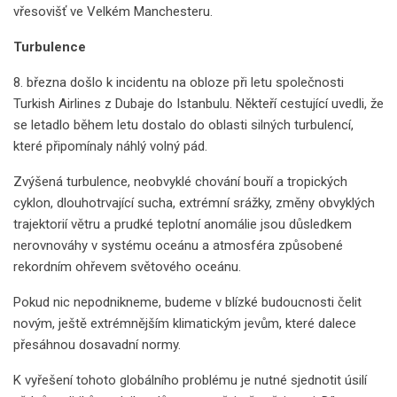
vřesovišť ve Velkém Manchesteru.
Turbulence
8. března došlo k incidentu na obloze při letu společnosti
Turkish Airlines z Dubaje do Istanbulu. Někteří cestující uvedli, že
se letadlo během letu dostalo do oblasti silných turbulencí,
které připomínaly náhlý volný pád.
Zvýšená turbulence, neobvyklé chování bouří a tropických
cyklon, dlouhotrvající sucha, extrémní srážky, změny obvyklých
trajektorií větru a prudké teplotní anomálie jsou důsledkem
nerovnováhy v systému oceánu a atmosféra způsobené
rekordním ohřevem světového oceánu.
Pokud nic nepodnikneme, budeme v blízké budoucnosti čelit
novým, ještě extrémnějším klimatickým jevům, které dalece
přesáhnou dosavadní normy.
K vyřešení tohoto globálního problému je nutné sjednotit úsilí