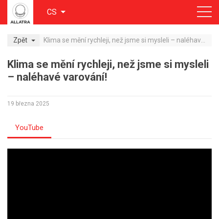
CS
Zpět
Klima se mění rychleji, než jsme si mysleli – naléhavé varování!
Klima se mění rychleji, než jsme si mysleli
– naléhavé varování!
19 března 2025
YouTube