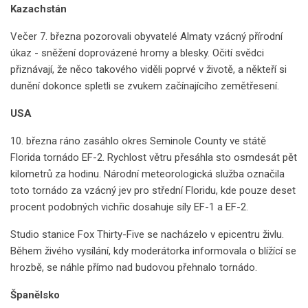
Kazachstán
Večer 7. března pozorovali obyvatelé Almaty vzácný přírodní
úkaz - sněžení doprovázené hromy a blesky. Očití svědci
přiznávají, že něco takového viděli poprvé v životě, a někteří si
dunění dokonce spletli se zvukem začínajícího zemětřesení.
USA
10. března ráno zasáhlo okres Seminole County ve státě
Florida tornádo EF-2. Rychlost větru přesáhla sto osmdesát pět
kilometrů za hodinu. Národní meteorologická služba označila
toto tornádo za vzácný jev pro střední Floridu, kde pouze deset
procent podobných vichřic dosahuje síly EF-1 a EF-2.
Studio stanice Fox Thirty-Five se nacházelo v epicentru živlu.
Během živého vysílání, kdy moderátorka informovala o blížící se
hrozbě, se náhle přímo nad budovou přehnalo tornádo.
Španělsko