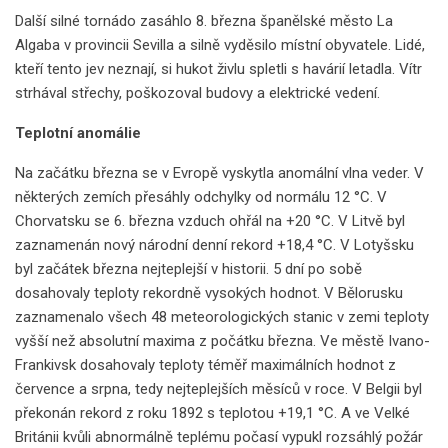
Další silné tornádo zasáhlo 8. března španělské město La
Algaba v provincii Sevilla a silně vyděsilo místní obyvatele. Lidé,
kteří tento jev neznají, si hukot živlu spletli s havárií letadla. Vítr
strhával střechy, poškozoval budovy a elektrické vedení.
Teplotní anomálie
Na začátku března se v Evropě vyskytla anomální vlna veder. V
některých zemích přesáhly odchylky od normálu 12 °C. V
Chorvatsku se 6. března vzduch ohřál na +20 °C. V Litvě byl
zaznamenán nový národní denní rekord +18,4 °C. V Lotyšsku
byl začátek března nejteplejší v historii. 5 dní po sobě
dosahovaly teploty rekordně vysokých hodnot. V Bělorusku
zaznamenalo všech 48 meteorologických stanic v zemi teploty
vyšší než absolutní maxima z počátku března. Ve městě Ivano-
Frankivsk dosahovaly teploty téměř maximálních hodnot z
července a srpna, tedy nejteplejších měsíců v roce. V Belgii byl
překonán rekord z roku 1892 s teplotou +19,1 °C. A ve Velké
Británii kvůli abnormálně teplému počasí vypukl rozsáhlý požár