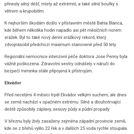
přinesly silný déšť, místy až extrémní, a také silné bouřky s
větrem a krupobitím.
K nejhorším škodám došlo v přístavním městě Bahía Blanca,
kde během několika hodin napadlo asi pět měsíčních norem
srážek. Byl to také nový denní srážkový rekord, který
zdvojnásobil předchozí maximum stanovené před 50 lety.
Regionální nemocnice intenzivní péče doktora Jose Penny byla
vážně poškozena. Zdravotní sestry odnášely v náručí do
bezpečí miminka stále připojená k přístrojům.
Ekvádor
Před necelými 4 měsíci trpěl Ekvádor velkým suchem, ale dnes
se země nachází v opačném extrému. Silné a dlouhotrvající
deště způsobily záplavy, sesuvy půdy a půdní propady.
V březnu byly živly zasaženy zejména západní provincie země,
kde se z břehů vylilo 22 řek a v dalších 25 voda rychle stoupala.