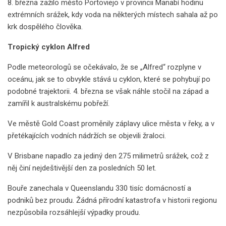
8. března zažilo město Portoviejo v provincii Manabí hodinu
extrémních srážek, kdy voda na některých místech sahala až po
krk dospělého člověka.
Tropický cyklon Alfred
Podle meteorologů se očekávalo, že se „Alfred“ rozplyne v
oceánu, jak se to obvykle stává u cyklon, které se pohybují po
podobné trajektorii. 4. března se však náhle stočil na západ a
zamířil k australskému pobřeží.
Ve městě Gold Coast proměnily záplavy ulice města v řeky, a v
přetékajících vodních nádržích se objevili žraloci.
V Brisbane napadlo za jediný den 275 milimetrů srážek, což z
něj činí nejdeštivější den za posledních 50 let.
Bouře zanechala v Queenslandu 330 tisíc domácností a
podniků bez proudu. Žádná přírodní katastrofa v historii regionu
nezpůsobila rozsáhlejší výpadky proudu.