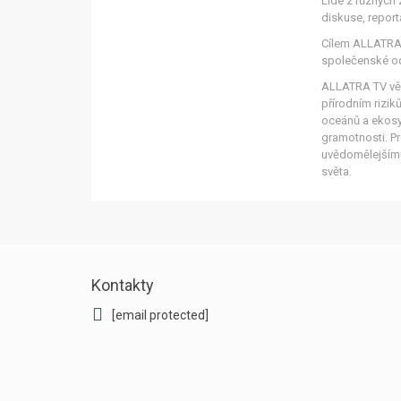
Lidé z různých 
diskuse, report
Cílem ALLATRA T
společenské odp
ALLATRA TV věn
přírodním rizik
oceánů a ekosy
gramotnosti. Pr
uvědomělejšímu
světa.
Kontakty
[email protected]