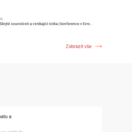
26
kryté souvislosti a vznikající rizika | konference v Evro...
Zobrazit vše
matu a