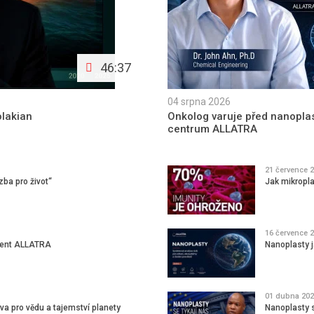
46:37
04 srpna 2026
olakian
Onkolog varuje před nanoplast
centrum ALLATRA
21 července 
zba pro život“
Jak mikropl
16 července 
ument ALLATRA
Nanoplasty 
01 dubna 202
 pro vědu a tajemství planety
Nanoplasty 