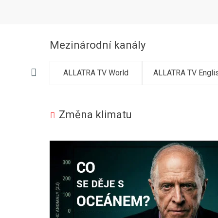
diplomatů | Meziná...
Mezinárodní kanály
TV Dansk /
ALLATRA TV World
ALLATRA TV Engli
h Danish
Změna klimatu