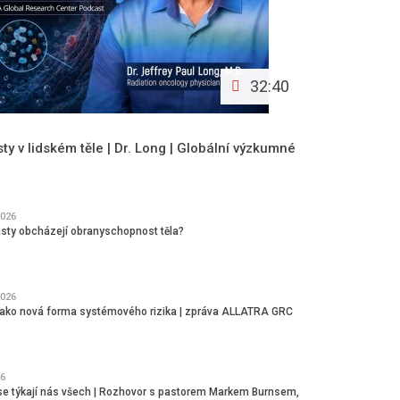
32:40
y v lidském těle | Dr. Long | Globální výzkumné
2026
asty obcházejí obranyschopnost těla?
2026
jako nová forma systémového rizika | zpráva ALLATRA GRC
6
se týkají nás všech | Rozhovor s pastorem Markem Burnsem,