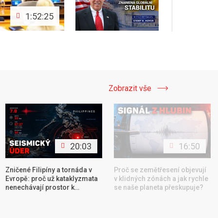
1:52:25
Zobrazit vše
20:03
16:50
Zničené Filipíny a tornáda v
Proč se zemětřesení objevují
Evropě: proč už kataklyzmata
v klidných zónách a jak rychle
nenechávají prostor k
se naše planeta přeskupuje?
nadechnutí