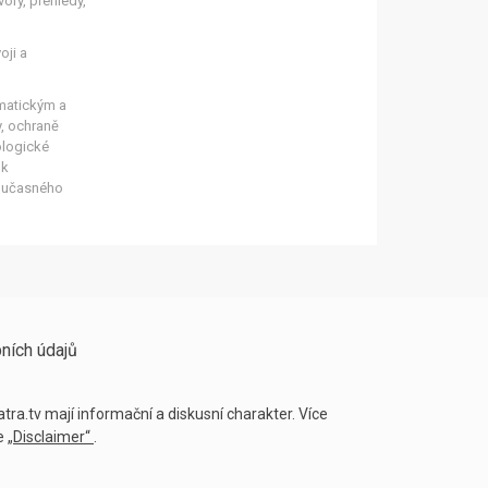
vory, přehledy,
oji a
matickým a
y, ochraně
ologické
 k
současného
ních údajů
tra.tv mají informační a diskusní charakter. Více
ce
„Disclaimer“
.