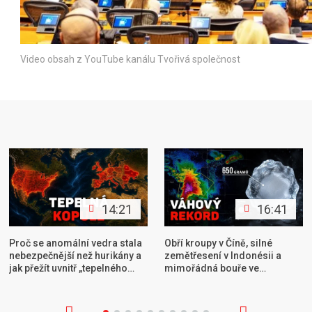
Video obsah z YouTube kanálu Tvořivá společnost
14:21
16:41
Proč se anomální vedra stala
Obří kroupy v Číně, silné
nebezpečnější než hurikány a
zemětřesení v Indonésii a
jak přežít uvnitř „tepelného
mimořádná bouře ve
ostrova“
Spojených státech