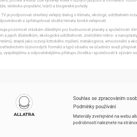
zemí, profesí a kultur zde vytvářejí videa v různých jazycích a formátech: rozho
áže, vědecko-populární, tvůrčí a blogerské pořady.
V je podporovat otevřený veřejný dialog o klimatu, ekologii, udržitelném rozv
ovědnosti a zpřístupňovat složitá témata široké veřejnosti.
uje pozornost otázkám důležitým pro budoucnost planety a společnosti: kli
ům a jejich důsledkům, ekologické udržitelnosti, znečištění mikro- a nanoplast
stémů, stejně jako rozvoji kritického myšlení, metakognice, emocionální a ek
ostřednictvím různorodých formátů a typů obsahu se účastníci snaží přispívat
, vyspělejšímu a odpovědnějšímu přístupu člověka i společnosti k výzvám 
Souhlas se zpracováním osob
Podmínky používání
Materiály zveřejněné na webu alla
podrobností naleznete na strán