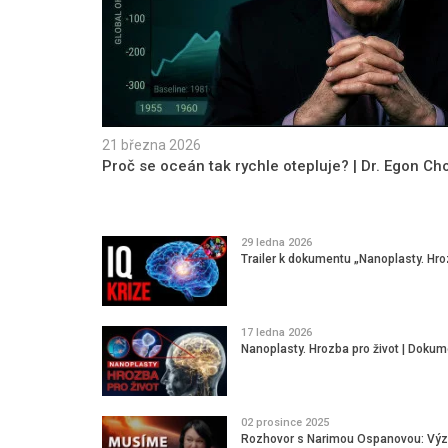
21 března 2026
Proč se oceán tak rychle otepluje? | Dr. Egon Ch
29 ledna 2026
Trailer k dokumentu „Nanoplasty. Hro
17 ledna 2026
Nanoplasty. Hrozba pro život | Dok
02 prosince 2025
Rozhovor s Narimou Ospanovou: Výzva