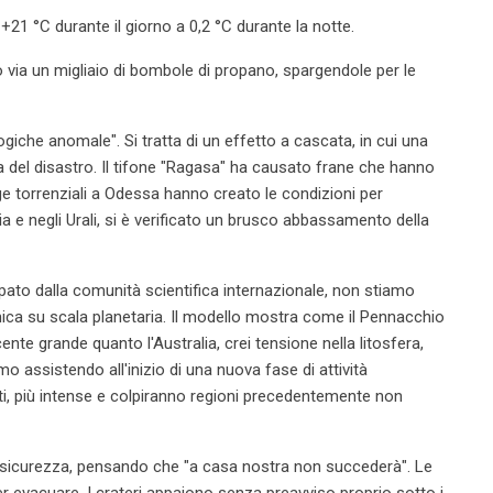
21 °C durante il giorno a 0,2 °C durante la notte.
via un migliaio di bombole di propano, spargendole per le
iche anomale". Si tratta di un effetto a cascata, in cui una
a del disastro. Il tifone "Ragasa" ha causato frane che hanno
ge torrenziali a Odessa hanno creato le condizioni per
a e negli Urali, si è verificato un brusco abbassamento della
ato dalla comunità scientifica internazionale, non stiamo
ica su scala planetaria. Il modello mostra come il Pennacchio
e grande quanto l'Australia, crei tensione nella litosfera,
mo assistendo all'inizio di una nuova fase di attività
nti, più intense e colpiranno regioni precedentemente non
la sicurezza, pensando che "a casa nostra non succederà". Le
r evacuare. I crateri appaiono senza preavviso proprio sotto i