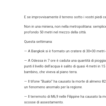
E se improvvisamente il terreno sotto i vostri piedi 
Non in una miniera, non nella metropolitana: sempl
profondo 50 metri nel mezzo della città.
Questa settimana:
— A Bangkok si è formato un cratere di 30×30 metri ch
— A Odessa in 7 ore è caduta una quantità di pioggia
punti il livello dell'acqua è salito di quasi 4 metri in
bambino, che viveva al piano terra.
— Il tifone "Bualoi" ha causato la morte di almeno 82
un fenomeno anomalo per la regione.
— Il terremoto di M6,9 nelle Filippine ha causato la m
scosse di assestamento.