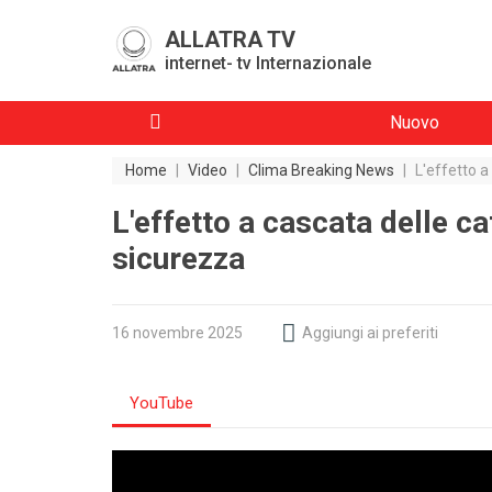
ALLATRA TV
internet- tv Internazionale
Nuovo
Home
|
Video
|
Clima Breaking News
|
L'effetto a
L'effetto a cascata delle ca
sicurezza
16 novembre 2025
Aggiungi ai preferiti
YouTube