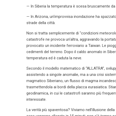
— In Siberia la temperatura è scesa bruscamente da +
— In Arizona, un'improvvisa inondazione ha spazzato 
strade della città.
Non si tratta semplicemente di "condizioni meteorolog
catastrofe ne provoca un'altra, aggravando la portat
provocato un incidente ferroviario a Taiwan. Le piog
cedimenti del terreno. Dopo il caldo anomalo in Siberi
temperatura ed è caduta la neve.
Secondo il modello matematico di “ALLATRA”, svilupp
assistendo a singole anomalie, ma a una crisi sistem
magmatico Siberiano, un flusso di magma incandescent
trasmettendola ai bordi della placca eurasiatica. Stia
geodinamica, in cui le catastrofi saranno più freque
interessate.
La verità più spaventosa? Viviamo nell'illusione del
case vengono allagate in 15 minuti: non c'è tempo pe