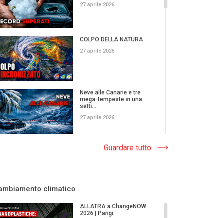
27 aprile 2026
COLPO DELLA NATURA
27 aprile 2026
Neve alle Canarie e tre
mega-tempeste in una
setti...
27 aprile 2026
NON È SOLO
Guardare tutto
UN'ALLUVIONE: Dai
predatori nelle città...
27 aprile 2026
ambiamento climatico
Gli aerei non riescono ad
atterrare: cosa sta succ...
ALLATRA a ChangeNOW
2026 | Parigi
27 aprile 2026