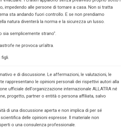
ro, impedendo alle persone di tornare a casa. Non si tratta
istema sta andando fuori controllo. E se non prendiamo
ella natura diventerà la norma e la sicurezza un lusso.
o sia semplicemente strano".
tastrofe ne provoca un'altra.
igli.
tivo e di discussione. Le affermazioni, le valutazioni, le
te rappresentano le opinioni personali dei rispettivi autori alla
one ufficiale dell'organizzazione internazionale ALLATRA né
ne, progetto, partner o entità o persona affiliata, salvo
ità di una discussione aperta e non implica di per sé
 scientifica delle opinioni espresse. Il materiale non
 esperti o una consulenza professionale.