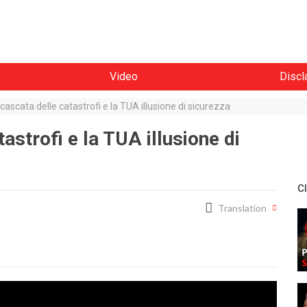
Video
Discl
 cascata delle catastrofi e la TUA illusione di sicurezza
tastrofi e la TUA illusione di
C
Translation