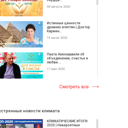
04 августа 2020
Истинные ценности
древних египтян | Доктор
Кармен...
13 июля 2020
Паата Амонашвили об
объединении, счастье и
любви....
17 мая 2020
Дизайнер Руслана
Смотреть все
Верлос. Одежда со
смыслом
17 мая 2020
кстренные новости климата
Общество любви, добра
и мира. Иваненко
КЛИМАТИЧЕСКИЕ ИТОГИ
Людмила для...
2025 | Невероятные