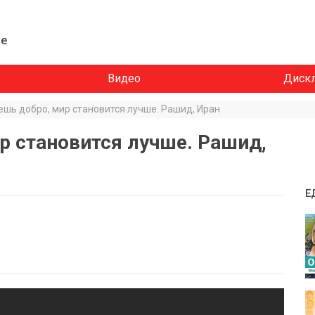
ие
Видео
Диск
ешь добро, мир становится лучше. Рашид, Иран
р становится лучше. Рашид,
Е