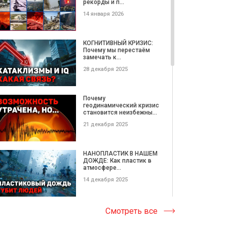
рекорды и п...
18 марта 2020
14 января 2026
АЛЛАТРА ТВ на VI
Международной научно-
КОГНИТИВНЫЙ КРИЗИС:
практической...
Почему мы перестаём
замечать к...
09 февраля 2020
28 декабря 2025
О выходе книги «ЕДИНОЕ
ЗЕРНО». Международная
Почему
встре...
геодинамический кризис
становится неизбежны...
23 декабря 2019
21 декабря 2025
Инна Зализнюк: Любовь -
это чувство, в котором
НАНОПЛАСТИК В НАШЕМ
ты...
ДОЖДЕ: Как пластик в
атмосфере...
17 ноября 2019
14 декабря 2025
Международный
кинофорум «Золотой
Катастрофические
Смотреть все
Витязь», «ЗА НРАВ...
ОПОЛЗНИ этой недели |
Потерянные...
07 октября 2019