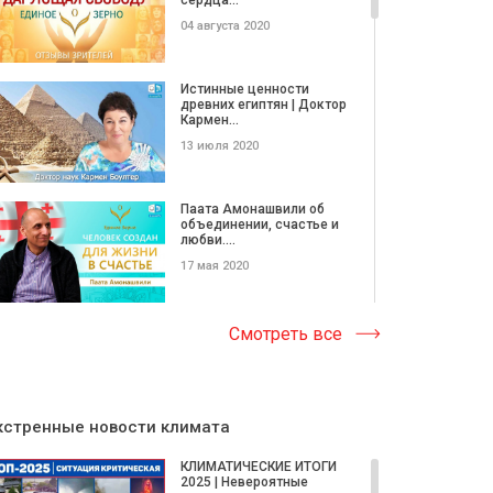
04 августа 2020
Истинные ценности
древних египтян | Доктор
Кармен...
13 июля 2020
Паата Амонашвили об
объединении, счастье и
любви....
17 мая 2020
Дизайнер Руслана
Смотреть все
Верлос. Одежда со
смыслом
17 мая 2020
кстренные новости климата
АЛЛАТРА ТВ на VI
Международной научно-
КЛИМАТИЧЕСКИЕ ИТОГИ
практической...
2025 | Невероятные