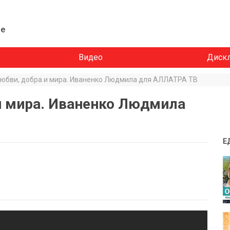
ие
Видео
Диск
юбви, добра и мира. Иваненко Людмила для АЛЛАТРА ТВ
и мира. Иваненко Людмила
Е