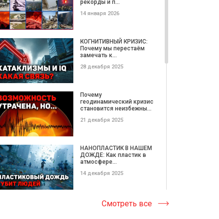
рекорды и п...
09 февраля 2020
14 января 2026
Когда делаешь добро,
мир становится лучше.
КОГНИТИВНЫЙ КРИЗИС:
Рашид,...
Почему мы перестаём
замечать к...
21 января 2020
28 декабря 2025
О выходе книги «ЕДИНОЕ
ЗЕРНО». Международная
Почему
встре...
геодинамический кризис
становится неизбежны...
23 декабря 2019
21 декабря 2025
Инна Зализнюк: Любовь -
это чувство, в котором
НАНОПЛАСТИК В НАШЕМ
ты...
ДОЖДЕ: Как пластик в
атмосфере...
17 ноября 2019
14 декабря 2025
Международный
кинофорум «Золотой
Катастрофические
Смотреть все
Витязь», «ЗА НРАВ...
ОПОЛЗНИ этой недели |
Потерянные...
07 октября 2019