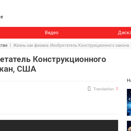
ие
Видео
Диск
стве
|
Жизнь как физика. Изобретатель Конструкционного закона
ретатель Конструкционного
ежан, США
Н
Translation