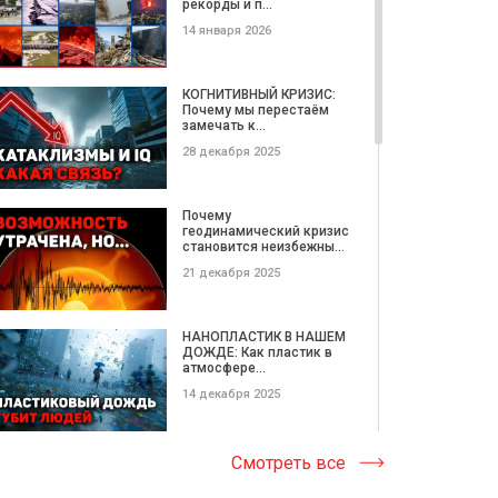
рекорды и п...
08 декабря 2024
14 января 2026
БТГ своими руками.
Устройство из простых,
КОГНИТИВНЫЙ КРИЗИС:
доступны...
Почему мы перестаём
замечать к...
28 июня 2024
28 декабря 2025
БТГ. Новая эпоха
бесплатной энергии |
Почему
Документальн...
геодинамический кризис
становится неизбежны...
25 февраля 2024
21 декабря 2025
Люди способны на
невероятное
НАНОПЛАСТИК В НАШЕМ
ДОЖДЕ: Как пластик в
18 февраля 2022
атмосфере...
14 декабря 2025
БТГ. Новые возможности
для людей.
Катастрофические
Смотреть все
Альтернативная э...
ОПОЛЗНИ этой недели |
Потерянные...
21 августа 2021