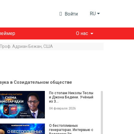
RU
Войти
леймер
О нас
. Проф. Адриан Бежан, США
аука в Созидательном обществе
По стопам Николы Теслы
и Джона Бедини. Учёный
из З...
04 февраля 2026
О бестопливных
генераторах. Интервью с
Валерием Эт...