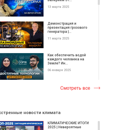
13 марта 2025
Демонстрация и
презентация грозового
генератора |...
11 марта 2025
Как обеспечить водой
каждого человека на
Земле? Ин...
06 января 2025
Нейтриновольтаика:
Смотреть все
технология ближайшего
будущего...
31 декабря 2025
кстренные новости климата
Электрокар без
подзарядки. Катализатор
КЛИМАТИЧЕСКИЕ ИТОГИ
энергии E-C...
2025 | Невероятные