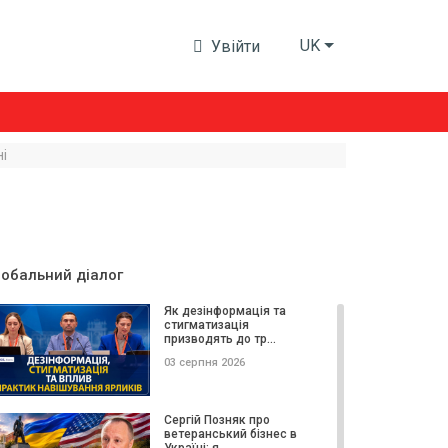
UK
Увійти
ні
лобальний діалог
Як дезінформація та
стигматизація
призводять до тр...
03 серпня 2026
Сергій Позняк про
ветеранський бізнес в
Україні: я...