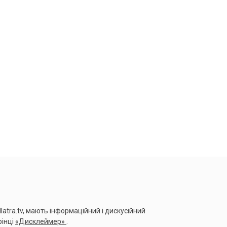
17 вересня 2023
Зростаюча загроза для
людства
10 вересня 2023
Клімат ВЖЕ змінився. І це
тільки початок
03 вересня 2023
ЧОМУ відбуваються
неконтрольовані ПОЖЕЖІ
та повені...
20 серпня 2023
БОЖЕВІЛЛЯ КЛІМАТУ:
Безжальні Повені в Китаї,
llatra.tv, мають інформаційний і дискусійний
Японі...
рінці
«Дисклеймер»
.