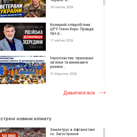
24 липня 2026
Колишній співробітник
ЦРУ Гленн Корн: Правда
про р...
11 квітня 2026
Нанопластик: приховані
зв'язки та виникаючі
ризики...
21 березня 2026
Захистити Україну —
Дивитися все
означає захистити
свободу: Ріш...
12 березня 2026
кстрені новини клімату
Конгресмен Стені Хойєр
про солідарність з
Землетрус в Афганістані
Україною...
vs. Загострення