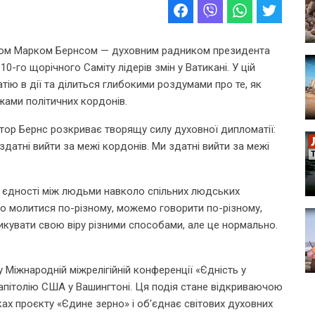
ром Марком Бернсом — духовним радником президента
-го щорічного Саміту лідерів змін у Ватикані. У цій
ію в дії та ділиться глибокими роздумами про те, як
жами політичних кордонів.
стор Бернс розкриває творящу силу духовної дипломатії:
датні вийти за межі кордонів. Ми здатні вийти за межі
 єдності між людьми навколо спільних людських
мо молитися по-різному, можемо говорити по-різному,
кувати свою віру різними способами, але це нормально.
 Міжнародній міжрелігійній конференції «Єдність у
Капітолію США у Вашингтоні. Ця подія стане відкриваючою
ах проєкту «Єдине зерно» і об'єднає світових духовних