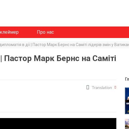
клеймер
Про нас
ипломатія в дії | Пастор Марк Бернс на Саміті лідерів змін у Ватика
 | Пастор Марк Бернс на Саміті
Г
Translation