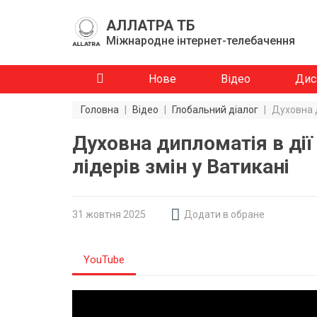
АЛЛАТРА ТБ
Міжнародне інтернет-телебачення
Нове
Відео
Дис
Головна
|
Відео
|
Глобальний діалог
|
Духовна д
Духовна дипломатія в дії
лідерів змін у Ватикані
31 жовтня 2025
Додати в обране
YouTube