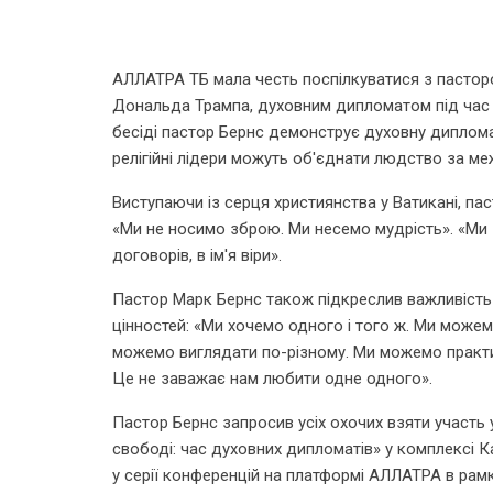
АЛЛАТРА ТБ мала честь поспілкуватися з пасто
Дональда Трампа, духовним дипломатом під час 10
бесіді пастор Бернс демонструє духовну дипломат
релігійні лідери можуть об'єднати людство за ме
Виступаючи із серця християнства у Ватикані, па
«Ми не носимо зброю. Ми несемо мудрість». «Ми з
договорів, в ім'я віри».
Пастор Марк Бернс також підкреслив важливість
цінностей: «Ми хочемо одного і того ж. Ми може
можемо виглядати по-різному. Ми можемо практи
Це не заважає нам любити одне одного».
Пастор Бернс запросив усіх охочих взяти участь у
свободі: час духовних дипломатів» у комплексі 
у серії конференцій на платформі АЛЛАТРА в рамк