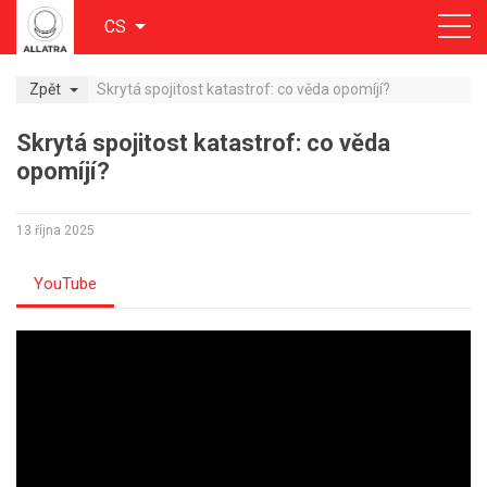
CS
Zpět
Skrytá spojitost katastrof: co věda opomíjí?
Skrytá spojitost katastrof: co věda
opomíjí?
13 října 2025
YouTube