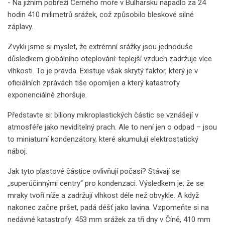
- Na jižním pobřeží Černého moře v Bulharsku napadlo za 24
hodin 410 milimetrů srážek, což způsobilo bleskové silné
záplavy.
Zvykli jsme si myslet, že extrémní srážky jsou jednoduše
důsledkem globálního oteplování: teplejší vzduch zadržuje více
vlhkosti. To je pravda. Existuje však skrytý faktor, který je v
oficiálních zprávách tiše opomíjen a který katastrofy
exponenciálně zhoršuje.
Představte si: biliony mikroplastických částic se vznášejí v
atmosféře jako neviditelný prach. Ale to není jen o odpad – jsou
to miniaturní kondenzátory, které akumulují elektrostatický
náboj.
Jak tyto plastové částice ovlivňují počasí? Stávají se
„superúčinnými centry“ pro kondenzaci. Výsledkem je, že se
mraky tvoří níže a zadržují vlhkost déle než obvykle. A když
nakonec začne pršet, padá déšť jako lavina. Vzpomeňte si na
nedávné katastrofy: 453 mm srážek za tři dny v Číně, 410 mm