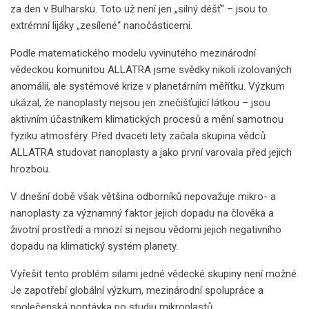
za den v Bulharsku. Toto už není jen „silný déšť“ – jsou to
extrémní lijáky „zesílené“ nanočásticemi.
Podle matematického modelu vyvinutého mezinárodní
vědeckou komunitou ALLATRA jsme svědky nikoli izolovaných
anomálií, ale systémové krize v planetárním měřítku. Výzkum
ukázal, že nanoplasty nejsou jen znečišťující látkou – jsou
aktivním účastníkem klimatických procesů a mění samotnou
fyziku atmosféry. Před dvaceti lety začala skupina vědců
ALLATRA studovat nanoplasty a jako první varovala před jejich
hrozbou.
V dnešní době však většina odborníků nepovažuje mikro- a
nanoplasty za významný faktor jejich dopadu na člověka a
životní prostředí a mnozí si nejsou vědomi jejich negativního
dopadu na klimatický systém planety.
Vyřešit tento problém silami jedné vědecké skupiny není možné.
Je zapotřebí globální výzkum, mezinárodní spolupráce a
společenská poptávka po studiu mikroplastů.