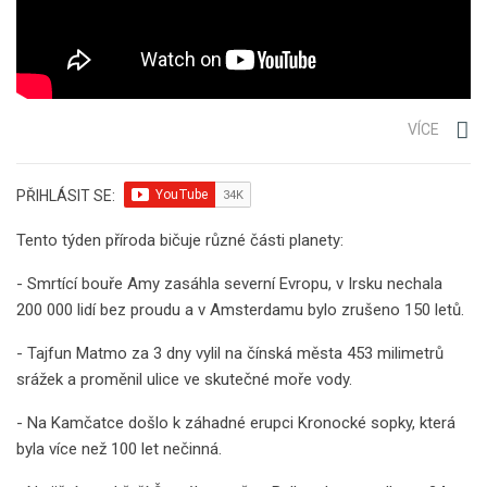
VÍCE
PŘIHLÁSIT SE:
Tento týden příroda bičuje různé části planety:
- Smrtící bouře Amy zasáhla severní Evropu, v Irsku nechala
200 000 lidí bez proudu a v Amsterdamu bylo zrušeno 150 letů.
- Tajfun Matmo za 3 dny vylil na čínská města 453 milimetrů
srážek a proměnil ulice ve skutečné moře vody.
- Na Kamčatce došlo k záhadné erupci Kronocké sopky, která
byla více než 100 let nečinná.