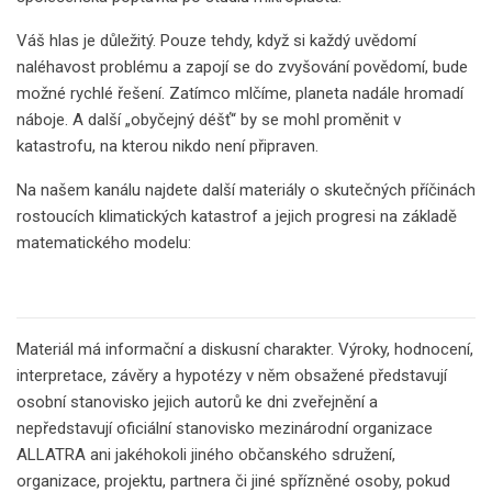
Váš hlas je důležitý. Pouze tehdy, když si každý uvědomí
naléhavost problému a zapojí se do zvyšování povědomí, bude
možné rychlé řešení. Zatímco mlčíme, planeta nadále hromadí
náboje. A další „obyčejný déšť“ by se mohl proměnit v
katastrofu, na kterou nikdo není připraven.
Na našem kanálu najdete další materiály o skutečných příčinách
rostoucích klimatických katastrof a jejich progresi na základě
matematického modelu:
Materiál má informační a diskusní charakter. Výroky, hodnocení,
interpretace, závěry a hypotézy v něm obsažené představují
osobní stanovisko jejich autorů ke dni zveřejnění a
nepředstavují oficiální stanovisko mezinárodní organizace
ALLATRA ani jakéhokoli jiného občanského sdružení,
organizace, projektu, partnera či jiné spřízněné osoby, pokud