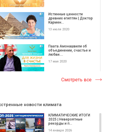
Истинные ценности
древних египтян | Доктор
Кармен...
13 июля 2020
Паата Амонашвили об
объединении, счастье и
любви....
17 мая 2020
Дизайнер Руслана
Смотреть все
Верлос. Одежда со
смыслом
17 мая 2020
кстренные новости климата
Общество любви, добра
и мира. Иваненко
КЛИМАТИЧЕСКИЕ ИТОГИ
Людмила для...
2025 | Невероятные
рекорды и п...
18 марта 2020
14 января 2026