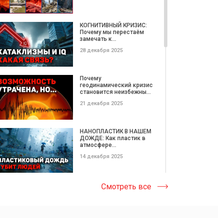
АЛЛАТРА ТВ на VI
Международной научно-
КОГНИТИВНЫЙ КРИЗИС:
практической...
Почему мы перестаём
замечать к...
09 февраля 2020
28 декабря 2025
Когда делаешь добро,
мир становится лучше.
Почему
Рашид,...
геодинамический кризис
становится неизбежны...
21 января 2020
21 декабря 2025
О выходе книги «ЕДИНОЕ
ЗЕРНО». Международная
НАНОПЛАСТИК В НАШЕМ
встре...
ДОЖДЕ: Как пластик в
атмосфере...
23 декабря 2019
14 декабря 2025
Инна Зализнюк: Любовь -
это чувство, в котором
Катастрофические
Смотреть все
ты...
ОПОЛЗНИ этой недели |
Потерянные...
17 ноября 2019
08 декабря 2025