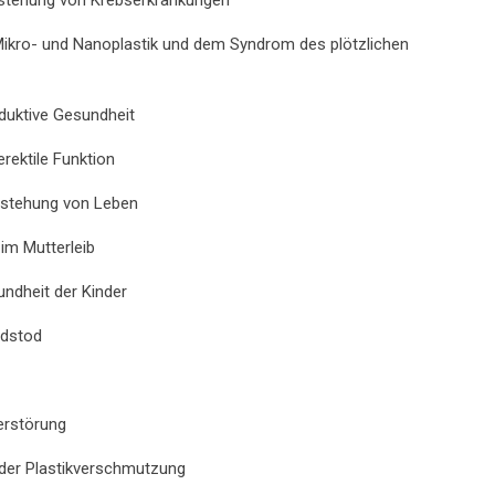
ikro- und Nanoplastik und dem Syndrom des plötzlichen
oduktive Gesundheit
erektile Funktion
ntstehung von Leben
 im Mutterleib
undheit der Kinder
ndstod
Zerstörung
m der Plastikverschmutzung