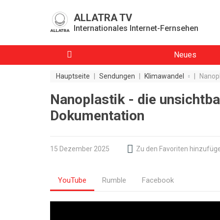
ALLATRA TV
Internationales Internet-Fernsehen
Neues
Hauptseite
|
Sendungen
|
Klimawandel
|
Nanopl
Nanoplastik - die unsicht
Dokumentation
15 Dezember 2025
Zu den Favoriten hinzufüg
YouTube
Rumble
Facebook