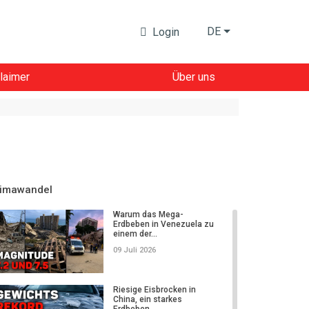
DE
Login
laimer
Über uns
limawandel
Warum das Mega-
Erdbeben in Venezuela zu
einem der...
09 Juli 2026
Riesige Eisbrocken in
China, ein starkes
Erdbeben...