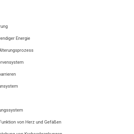
rung
endiger Energie
 Alterungsprozess
Nervensystem
arrieren
munsystem
mungssystem
e Funktion von Herz und Gefäßen
ntstehung von Krebserkrankungen