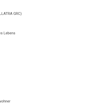
(ALLATRA GRC)
des Lebens
ewohner