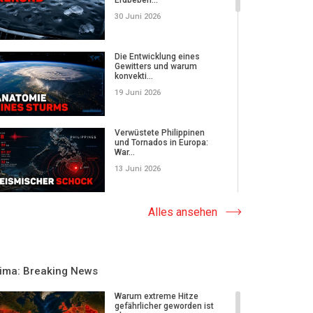
30 Juni 2026
Die Entwicklung eines
Gewitters und warum
konvekti...
19 Juni 2026
Verwüstete Philippinen
und Tornados in Europa:
War...
13 Juni 2026
Hitzewellen in Europa und
Alles ansehen
die verborgenen
Ursachen...
06 Juni 2026
lima: Breaking News
Warum treffen Erdbeben
bislang ruhige Regionen,
Warum extreme Hitze
un...
gefährlicher geworden ist