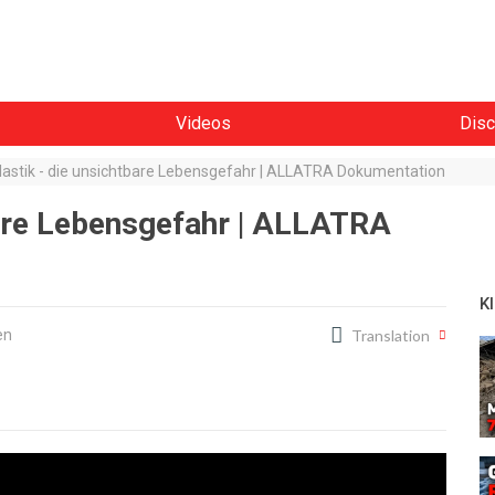
Videos
Disc
astik - die unsichtbare Lebensgefahr | ALLATRA Dokumentation
bare Lebensgefahr | ALLATRA
K
en
Translation