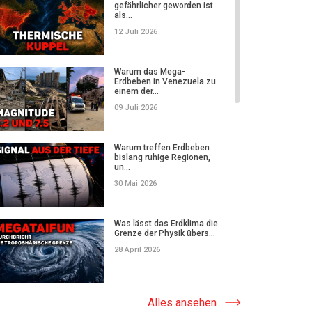
gefährlicher geworden ist
10 August 2023
als...
12 Juli 2026
Das Streben nach Leben
Warum das Mega-
30 Juli 2023
Erdbeben in Venezuela zu
einem der...
09 Juli 2026
OFFENBARUNG
Warum treffen Erdbeben
23 Juli 2023
bislang ruhige Regionen,
un...
30 Mai 2026
Das Siegel der Wahl
Was lässt das Erdklima die
16 Juli 2023
Grenze der Physik übers...
28 April 2026
Wie kehrt man zum Leben
zurück?
Synchron auftretende
Alles ansehen
Hagelstürme: Warum