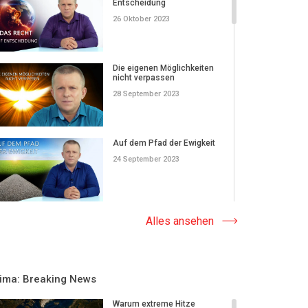
Entscheidung
26 Oktober 2023
Die eigenen Möglichkeiten
nicht verpassen
28 September 2023
Auf dem Pfad der Ewigkeit
24 September 2023
Die Welt hat sich verändert!
Alles ansehen
20 August 2023
lima: Breaking News
Alles hängt von den
Menschen ab
Warum extreme Hitze