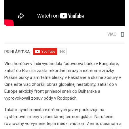
VIAC
PRIHLÁSIŤ SA:
Vlnu horúčav v Indii vystriedala ľadovcová búrka v Bangalore,
zatiaľ čo Brazília zažila rekordné mrazy a extrémne zrážky.
Prašné búrky a smrteľné blesky v Pakistane a skalné zosuvy v
Číne ešte viac zhoršili obraz globálnej nestability, zatiaľ čo v
Európe arktický front priniesol sneh do Bulharska a
vyprovokovall zosuv pôdy v Rodopách.
Takáto synchronicita extrémnych javov poukazuje na
systémové zmeny v planetárnej termoregulácii. Narušenie
rovnováhy vo výmene tepla medzi vnútrom Zeme, oceánom a