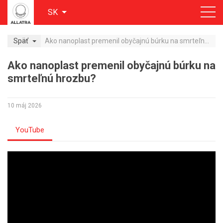
SK
Späť
Ako nanoplast premenil obyčajnú búrku na smrteľnú hrozbu?
Ako nanoplast premenil obyčajnú búrku na
smrteľnú hrozbu?
10 máj 2026
YouTube