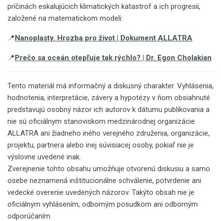
príčinách eskalujúcich klimatických katastrof a ich progresii,
založené na matematickom modeli:
📍
Nanoplasty. Hrozba pro život | Dokument ALLATRA
📍
Prečo sa oceán otepľuje tak rýchlo? | Dr. Egon Cholakian
Tento materiál má informačný a diskusný charakter. Vyhlásenia,
hodnotenia, interpretácie, závery a hypotézy v ňom obsiahnuté
predstavujú osobný názor ich autorov k dátumu publikovania a
nie sú oficiálnym stanoviskom medzinárodnej organizácie
ALLATRA ani žiadneho iného verejného združenia, organizácie,
projektu, partnera alebo inej súvisiacej osoby, pokiaľ nie je
výslovne uvedené inak.
Zverejnenie tohto obsahu umožňuje otvorenú diskusiu a samo
osebe neznamená inštitucionálne schválenie, potvrdenie ani
vedecké overenie uvedených názorov. Takýto obsah nie je
oficiálnym vyhlásením, odborným posudkom ani odborným
odporúčaním.