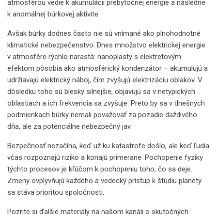
atmosférou vedie k akumulácii prebytočnej energie a následne
k anomálnej búrkovej aktivite.
Avšak búrky dodnes často nie sú vnímané ako plnohodnotné
klimatické nebezpečenstvo. Dnes množstvo elektrickej energie
v atmosfére rýchlo narastá: nanoplasty s elektretovým
efektom pôsobia ako atmosférický kondenzátor – akumulujú a
udržiavajú elektrický náboj, čím zvyšujú elektrizáciu oblakov. V
dôsledku toho sú blesky silnejšie, objavujú sa v netypických
oblastiach a ich frekvencia sa zvyšuje. Preto by sa v dnešných
podmienkach búrky nemali považovať za pozadie daždivého
dňa, ale za potenciálne nebezpečný jav.
Bezpečnosť nezačína, keď už ku katastrofe došlo, ale keď ľudia
včas rozpoznajú riziko a konajú primerane. Pochopenie fyziky
týchto procesov je kľúčom k pochopeniu toho, čo sa deje.
Zmeny ovplyvňujú každého a vedecký prístup k štúdiu planéty
sa stáva prioritou spoločnosti.
Pozrite si ďalšie materiály na našom kanáli o skutočných