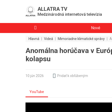
ALLATRA TV
Medzinárodná internetová televízia
Nové
Hlavná
|
Videá
|
Mimoriadne klimatické správy
|
A
Anomálna horúčava v Európe
kolapsu
10 jún 2026
Pridať k obľúbeným
YouTube