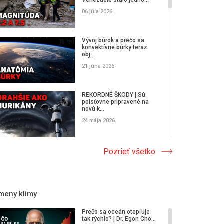
06 júla 2026
Vývoj búrok a prečo sa
konvektívne búrky teraz
obj...
21 júna 2026
REKORDNÉ ŠKODY | Sú
poisťovne pripravené na
novú k...
24 mája 2026
Ako nanoplast premenil
Pozrieť všetko
obyčajnú búrku na
smrteľnú...
10 mája 2026
meny klímy
Čo núti zemskú klímu
presahovať hranice fyziky?
Prečo sa oceán otepľuje
tak rýchlo? | Dr. Egon Cho...
26 apríla 2026