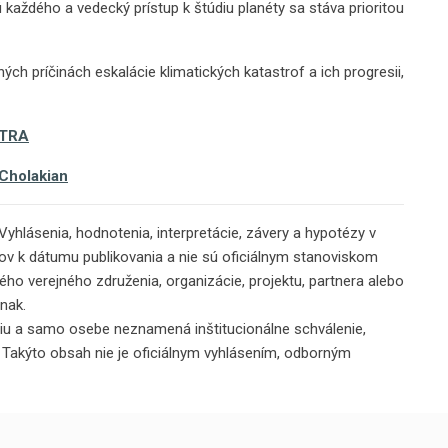
každého a vedecký prístup k štúdiu planéty sa stáva prioritou
ých príčinách eskalácie klimatických katastrof a ich progresii,
ATRA
 Cholakian
yhlásenia, hodnotenia, interpretácie, závery a hypotézy v
v k dátumu publikovania a nie sú oficiálnym stanoviskom
o verejného združenia, organizácie, projektu, partnera alebo
inak.
iu a samo osebe neznamená inštitucionálne schválenie,
 Takýto obsah nie je oficiálnym vyhlásením, odborným