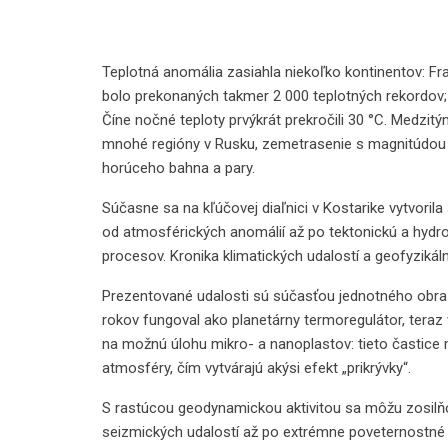
Teplotná anomália zasiahla niekoľko kontinentov: Fra
bolo prekonaných takmer 2 000 teplotných rekordov
Číne nočné teploty prvýkrát prekročili 30 °C. Medzit
mnohé regióny v Rusku, zemetrasenie s magnitúdou 6
horúceho bahna a pary.
Súčasne sa na kľúčovej diaľnici v Kostarike vytvoril
od atmosférických anomálií až po tektonickú a hydrot
procesov. Kronika klimatických udalostí a geofyzikáln
Prezentované udalosti sú súčasťou jednotného obraz
rokov fungoval ako planetárny termoregulátor, tera
na možnú úlohu mikro- a nanoplastov: tieto častice
atmosféry, čím vytvárajú akýsi efekt „prikrývky“.
S rastúcou geodynamickou aktivitou sa môžu zosilň
seizmických udalostí až po extrémne poveternostné 