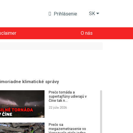
SK
Prihlásenie
sclaimer
O nás
imoriadne klimatické správy
Prečo tornáda a
supertajfúny udierajú v
Číne tak n...
22 júla 2026
Prečo sa
megazemetrasenie vo
Venezuele stalo jedno...