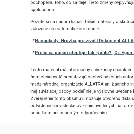
pochopeniu toho, čo sa deje. Tieto zmeny ovplyvňujú 
spoločnosti.
Pozrite si na našom kanáli ďalšie materiály o skutočn
založené na matematickom modeli:
📍
Nanoplasty. Hrozba pro život | Dokument ALL
📍
Prečo sa oceán otepľuje tak rýchlo? | Dr. Egon
Tento materiál má informačný a diskusný charakter. V
ňom obsiahnuté predstavujú osobný názor ich autoro
medzinárodnej organizácie ALLATRA ani žiadneho inéh
inej súvisiacej osoby, pokiaľ nie je výslovne uvedené 
Zverejnenie tohto obsahu umožňuje otvorenú diskus
potvrdenie ani vedecké overenie uvedených názorov.
posudkom ani odborným odporúčaním.