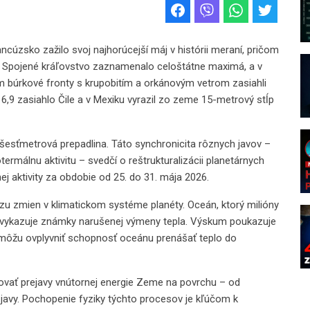
ncúzsko zažilo svoj najhorúcejší máj v histórii meraní, pričom
; Spojené kráľovstvo zaznamenalo celoštátne maximá, a v
ým búrkové fronty s krupobitím a orkánovým vetrom zasiahli
,9 zasiahlo Čile a v Mexiku vyrazil zo zeme 15-metrový stĺp
a šesťmetrová prepadlina. Táto synchronicita rôznych javov –
ermálnu aktivitu – svedčí o reštrukturalizácii planetárnych
ej aktivity za obdobie od 25. do 31. mája 2026.
u zmien v klimatickom systéme planéty. Oceán, ktorý milióny
z vykazuje známky narušenej výmeny tepla. Výskum poukazuje
 môžu ovplyvniť schopnosť oceánu prenášať teplo do
ovať prejavy vnútornej energie Zeme na povrchu – od
javy. Pochopenie fyziky týchto procesov je kľúčom k