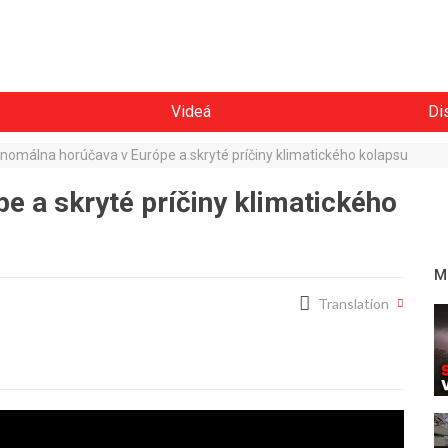
Videá
Di
nomálna horúčava v Európe a skryté príčiny klimatického kolapsu
 a skryté príčiny klimatického
M
Translation