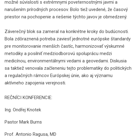
možné súvislosti s extrémnymi poveternostnými javmi a
narušením prírodných procesov. Bolo tiež uvedené, že časový
priestor na pochopenie a riešenie týchto javov je obmedzený.
Záverečný blok sa zameral na konkrétne kroky do budúcnosti.
Bola zdôraznená potreba zaviesť jednotné európske štandardy
pre monitorovanie menších častíc, harmonizovať výskumné
metodiky a posilniť medziodborovú spoluprácu medzi
medicínou, environmentálnymi vedami a geovedami. Diskusia
sa taktiež venovala začleneniu tejto problematiky do politických
a regulačných rámcov Európskej únie, ako aj významu
aktívneho zapojenia verejnosti.
REČNÍCI KONFERENCIE:
Ing. Ondřej Knotek
Pastor Mark Burns
Prof. Antonio Ragusa, MD