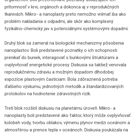
prítomnosť v krvi, orgánoch a dokonca aj v reprodukčných
tkanivách. Mikro- a nanoplasty preto nemožno vnímať iba ako
problém nakladania s odpadmi, ale skôr ako komplexný
fyzikálno-chemický jav s potenciálnymi systémovými dopadmi.
Druhý blok sa zameral na biologické mechanizmy pôsobenia
nanoplastov. Boli predstavené poznatky o ich schopnosti
prenikať do buniek, interagovať s bunkovými štruktúrami a
ovplyvňovať energetické procesy. Diskusia sa taktiež venovala
reprodukčnému zdraviu a možným dopadom dlhodobej
expozície plastovým časticiam. Bola zdôraznená potreba
ďalšieho výskumu, jednotných metodík a štandardizovaných
protokolov na hodnotenie zdravotných rizík.
Tretí blok rozšíril diskusiu na planetárnu úroveň. Mikro- a
nanoplasty boli predstavené ako faktor, ktorý môže ovplyvňovať
kolobeh vody, tvorbu oblakov, výmenu plynov medzi oceánom a
atmosférou a prenos tepla v oceánoch. Diskusia poukázala na