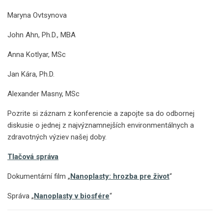
Maryna Ovtsynova
John Ahn, Ph.D., MBA
Anna Kotlyar, MSc
Jan Kára, Ph.D.
Alexander Masny, MSc
Pozrite si záznam z konferencie a zapojte sa do odbornej
diskusie o jednej z najvýznamnejších environmentálnych a
zdravotných výziev našej doby.
Tlačová správa
Dokumentární film „
Nanoplasty: hrozba pre život
“
Správa „
Nanoplasty v biosfére
“