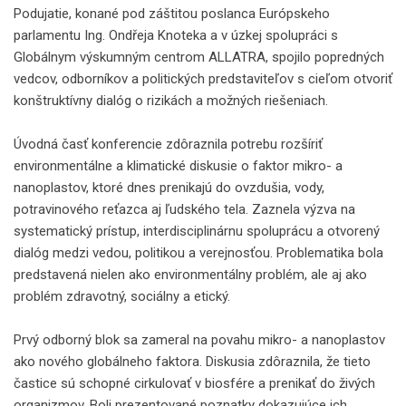
Podujatie, konané pod záštitou poslanca Európskeho
parlamentu Ing. Ondřeja Knoteka a v úzkej spolupráci s
Globálnym výskumným centrom ALLATRA, spojilo popredných
vedcov, odborníkov a politických predstaviteľov s cieľom otvoriť
konštruktívny dialóg o rizikách a možných riešeniach.
Úvodná časť konferencie zdôraznila potrebu rozšíriť
environmentálne a klimatické diskusie o faktor mikro- a
nanoplastov, ktoré dnes prenikajú do ovzdušia, vody,
potravinového reťazca aj ľudského tela. Zaznela výzva na
systematický prístup, interdisciplinárnu spoluprácu a otvorený
dialóg medzi vedou, politikou a verejnosťou. Problematika bola
predstavená nielen ako environmentálny problém, ale aj ako
problém zdravotný, sociálny a etický.
Prvý odborný blok sa zameral na povahu mikro- a nanoplastov
ako nového globálneho faktora. Diskusia zdôraznila, že tieto
častice sú schopné cirkulovať v biosfére a prenikať do živých
organizmov. Boli prezentované poznatky dokazujúce ich