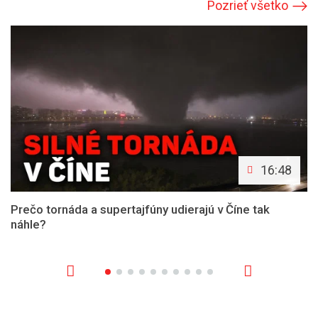
Pozrieť všetko
16:48
Prečo tornáda a supertajfúny udierajú v Číne tak
náhle?