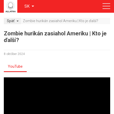
SK
Späť
Zombie hurikán zasiahol Ameriku | Kto je ďalší?
Zombie hurikán zasiahol Ameriku | Kto je
ďalší?
8 október 2024
YouTube