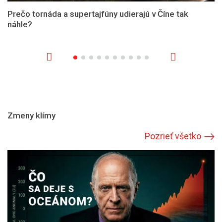
Prečo tornáda a supertajfúny udierajú v Číne tak
náhle?
Zmeny klímy
Pozrieť všetko