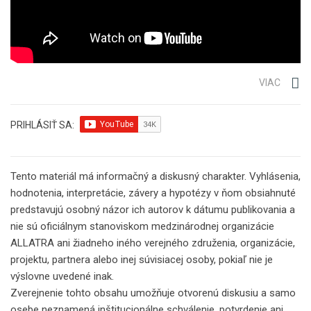
VIAC
PRIHLÁSIŤ SA:
Tento materiál má informačný a diskusný charakter. Vyhlásenia,
hodnotenia, interpretácie, závery a hypotézy v ňom obsiahnuté
predstavujú osobný názor ich autorov k dátumu publikovania a
nie sú oficiálnym stanoviskom medzinárodnej organizácie
ALLATRA ani žiadneho iného verejného združenia, organizácie,
projektu, partnera alebo inej súvisiacej osoby, pokiaľ nie je
výslovne uvedené inak.
Zverejnenie tohto obsahu umožňuje otvorenú diskusiu a samo
osebe neznamená inštitucionálne schválenie, potvrdenie ani