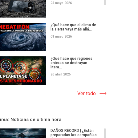
24 mayo 2026
¿Qué hace que el clima de
la Tierra vaya más allá...
01 mayo 2026
¿Qué hace que regiones
enteras se destruyan
litera...
26 abril 2026
¡Nieve en Canarias 3
Ver todo
megatormentas en una
semana!...
17 abril 2026
lima: Noticias de última hora
Sincronía de tormentas de
granizo: ¿por qué el pla...
DAÑOS RÉCORD | ¿Están
preparadas las compañías
17 abril 2026