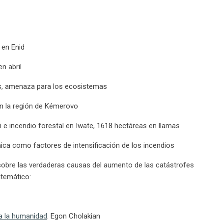
 en Enid
n abril
ias, amenaza para los ecosistemas
 en la región de Kémerovo
 e incendio forestal en Iwate, 1618 hectáreas en llamas
mica como factores de intensificación de los incendios
sobre las verdaderas causas del aumento de las catástrofes
atemático:
ra la humanidad
. Egon Cholakian