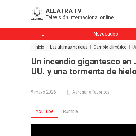
ALLATRA TV
Televisión internacional online
Novedades
Inicio
|
Las últimas noticias
|
Cambio climático
|
U
Un incendio gigantesco en 
UU. y una tormenta de hiel
9 mayo 2026
Agregar a favoritos
YouTube
Rumble