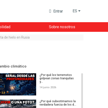
ES
Entrar
ilidad
Sobre nosotros
ta de hielo en Rusia
ambio climático
¿Por qué los terremotos
golpean zonas tranquilas
y...
14 junio 2026
¿Por qué subestimamos la
verdadera fuerza de los d...