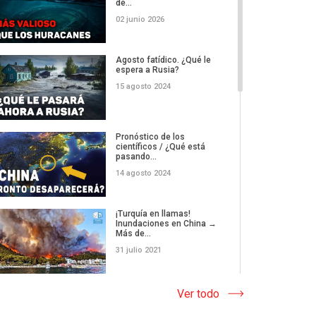
de...
02 junio 2026
GOLPE DE LA
NATURALEZA | El ciclón
Agosto fatídico. ¿Qué le
Deborah paraliz...
espera a Rusia?
16 abril 2026
15 agosto 2024
NO ES SOLO UN DILUVIO:
desde depredadores en
Pronóstico de los
las c...
científicos / ¿Qué está
pasando...
05 abril 2026
14 agosto 2024
Los aviones no pueden
aterrizar: ¿qué está
¡Turquía en llamas!
pasando...
Inundaciones en China →
Más de...
29 marzo 2026
31 julio 2021
El planeta al límite: ¿Por
qué estamos fallando el...
¿QUÉ OCURRE CON EL
Ver todo
CLIMA? El implacable tifón
28 marzo 2026
Suri...