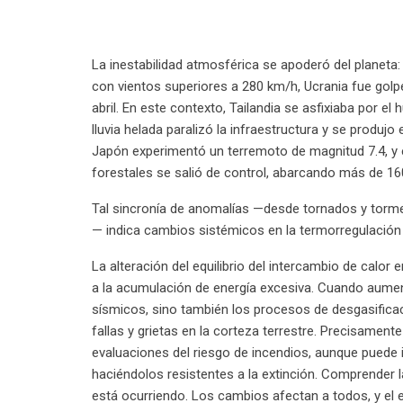
La inestabilidad atmosférica se apoderó del planeta:
con vientos superiores a 280 km/h, Ucrania fue golp
abril. En este contexto, Tailandia se asfixiaba por el
lluvia helada paralizó la infraestructura y se produj
Japón experimentó un terremoto de magnitud 7.4, y e
forestales se salió de control, abarcando más de 16
Tal sincronía de anomalías —desde tornados y torme
— indica cambios sistémicos en la termorregulación 
La alteración del equilibrio del intercambio de calor 
a la acumulación de energía excesiva. Cuando aumen
sísmicos, sino también los procesos de desgasificaci
fallas y grietas en la corteza terrestre. Precisament
evaluaciones del riesgo de incendios, aunque puede i
haciéndolos resistentes a la extinción. Comprender l
está ocurriendo. Los cambios afectan a todos, y el e