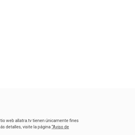
20 noviembre 2020
Cómo el cambio climático
afecta a Colombia →
Lluvi...
20 marzo 2020
itio web allatra.tv tienen únicamente fines
s detalles, visite la página
“Aviso de