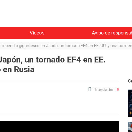
Vídeos
Aviso de responsab
n incendio gigantesco en Japón, un tornado EF4 en EE. UU. y una tormen
Japón, un tornado EF4 en EE.
o en Rusia
C
Translation