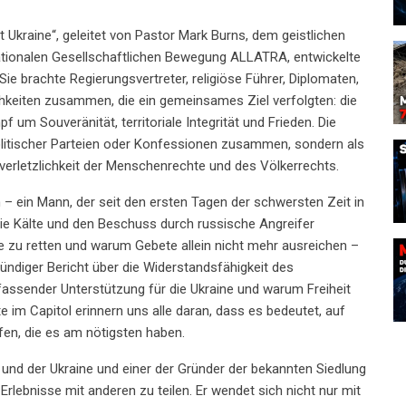
t Ukraine“, geleitet von Pastor Mark Burns, dem geistlichen
nationalen Gesellschaftlichen Bewegung ALLATRA, entwickelte
 Sie brachte Regierungsvertreter, religiöse Führer, Diplomaten,
ichkeiten zusammen, die ein gemeinsames Ziel verfolgten: die
um Souveränität, territoriale Integrität und Frieden. Die
litischer Parteien oder Konfessionen zusammen, sondern als
nverletzlichkeit der Menschenrechte und des Völkerrechts.
 ein Mann, der seit den ersten Tagen der schwersten Zeit in
r die Kälte und den Beschuss durch russische Angreifer
ere zu retten und warum Gebete allein nicht mehr ausreichen –
ründiger Bericht über die Widerstandsfähigkeit des
fassender Unterstützung für die Ukraine und warum Freiheit
 im Capitol erinnern uns alle daran, dass es bedeutet, auf
fen, die es am nötigsten haben.
nd der Ukraine und einer der Gründer der bekannten Siedlung
 Erlebnisse mit anderen zu teilen. Er wendet sich nicht nur mit