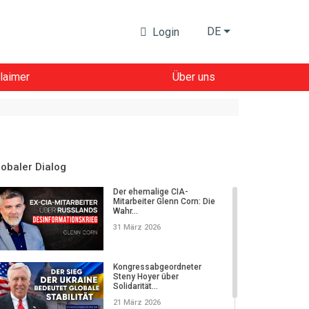
DE
Login
laimer
Über uns
lobaler Dialog
Der ehemalige CIA-
Mitarbeiter Glenn Corn: Die
Wahr...
31 März 2026
Kongressabgeordneter
Steny Hoyer über
Solidarität...
21 März 2026