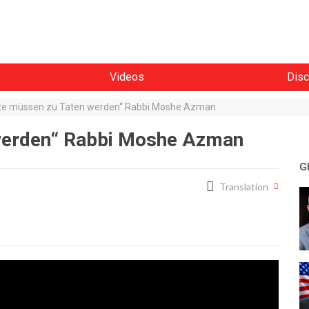
Videos
Disc
te müssen zu Taten werden“ Rabbi Moshe Azman
werden“ Rabbi Moshe Azman
G
Translation