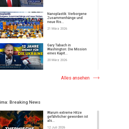
Nanoplastik: Verborgene
Zusammenhänge und
neue Ris...
21 März 2026
Gary Tabach in
Washington: Die Mission
eines Kapit...
20 März 2026
Nanoplastik und die
Alles ansehen
Gesellschaft: Interview mit
Pr...
16 März 2026
lima: Breaking News
Gewöhnt euch nicht an den
Krieg: Ein eindringliche...
Warum extreme Hitze
gefährlicher geworden ist
15 März 2026
als...
12 Juli 2026