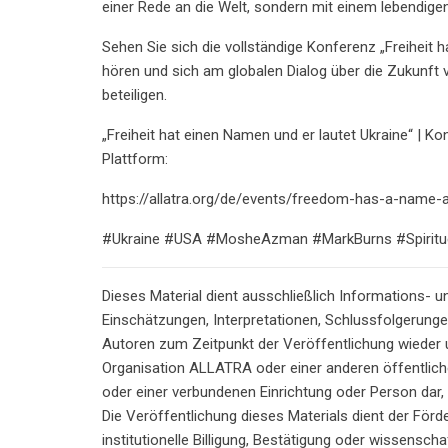
einer Rede an die Welt, sondern mit einem lebendig
Sehen Sie sich die vollständige Konferenz „Freiheit h
hören und sich am globalen Dialog über die Zukunft vo
beteiligen.
„Freiheit hat einen Namen und er lautet Ukraine“ | 
Plattform:
https://allatra.org/de/events/freedom-has-a-name-a
#Ukraine #USA #MosheAzman #MarkBurns #Spiritue
Dieses Material dient ausschließlich Informations- 
Einschätzungen, Interpretationen, Schlussfolgerung
Autoren zum Zeitpunkt der Veröffentlichung wieder un
Organisation ALLATRA oder einer anderen öffentliche
oder einer verbundenen Einrichtung oder Person dar,
Die Veröffentlichung dieses Materials dient der Förd
institutionelle Billigung, Bestätigung oder wissensc