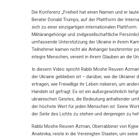
Die Konferenz „Freiheit hat einen Namen und er laute
Berater Donald Trumps, auf der Plattform der Inter
sich zu einer einzigartigen internationalen Plattform.
Militärangehörige und zivilgesellschaftliche Persönl
umfassende Unterstützung der Ukraine in ihrem Kampf 
Teilnehmer kamen nicht als Anhänger bestimmter po
integre Menschen, vereint in ihrem Glauben an die U
In diesem Video spricht Rabbi Moshe Reuven Azman –
der Ukraine geblieben ist – darüber, wie die Ukraine
ertragen, wie Freiwillige ihr Leben riskieren, um and
Handeln ist gefragt. Es ist ein außergewöhnlich tiefg
ukrainischen Geistes, die Bedeutung anhaltender um
der höchste Wert für jeden Menschen ist. Seine Worte
der Seite des Lichts zu stehen und denjenigen zu hel
Rabbi Moshe Reuven Azman, Oberrabbiner von Kyjiw u
Anatevka, reiste in die Vereinigten Staaten, um seine