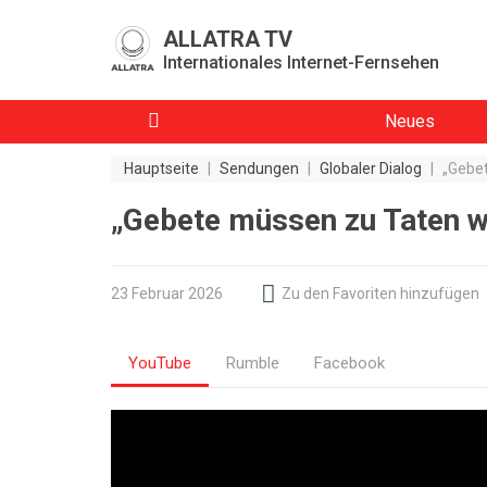
ALLATRA TV
Internationales Internet-Fernsehen
Neues
Hauptseite
|
Sendungen
|
Globaler Dialog
|
„Gebe
„Gebete müssen zu Taten 
23 Februar 2026
Zu den Favoriten hinzufügen
YouTube
Rumble
Facebook