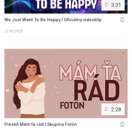
3:31
We Just Want To Be Happy | Oficiálny videoklip
21.02.2023
2:28
Pieseň Mám ťa rád | Skupina Fotón