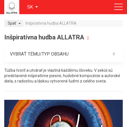
SK
Späť
Inšpiratívna hudba ALLATRA
Inšpiratívna hudba ALLATRA
VYBRAŤ TÉMU/TYP OBSAHU
Túžba tvoriť a utvárať je vlastná každému človeku. V sekcii sú
predstavené inšpiratívne piesne, hudobné kompozície a autorské
diela, s radosťou a láskou vytvorené ľuďmi z celého sveta.